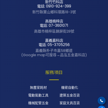
新竹竹科店
電話: 0910-924-399
新竹縣寶山鄉科環路
18-3號
高雄楠梓店
電話: 07-3601071
高雄市楠梓區錦屏街
28號
嘉義嘉科店
電話: 05-3705256
嘉義縣朴子市嘉58鄉道
(Google map可搜尋→品泓五金嘉科店)
服務項目
無塵室耗材
機密自動化
電動氣動工具
建築五金百貨
機械配管五金
家庭文具百貨