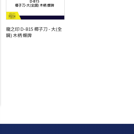
龍之印 D-B15 椰子刀 - 大(全
鋼) 木柄 蝶牌