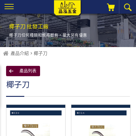
椰子刀 批發工廠
椰子刀任何種類和規格都有，
量大另有優惠
產品介紹 > 椰子刀
產品列表
椰子刀