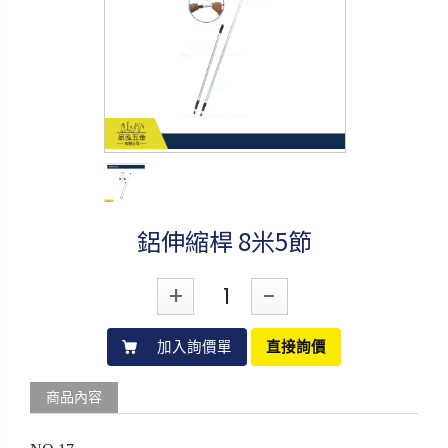
鋁伸縮桿 8米5節
+
-
加入詢價單
直接詢價
商品內容