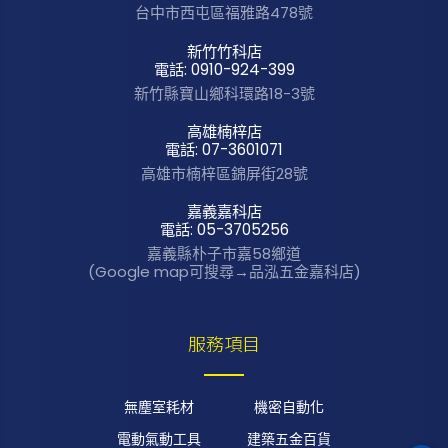
台中市西屯區
福雅路478號
新竹竹科店
電話: 0910-924-399
新竹縣寶山鄉科環路
18-3號
高雄楠梓店
電話: 07-3601071
高雄市楠梓區錦屏街
28號
嘉義嘉科店
電話: 05-3705256
嘉義縣朴子市嘉58鄉道
(Google map可搜尋→品泓五金嘉科店)
服務項目
無塵室耗材
機密自動化
電動氣動工具
建築五金百貨